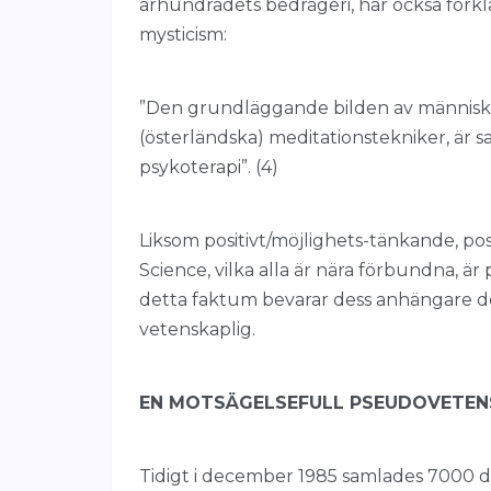
århundradets bedrägeri, har också förklar
mysticism:
”Den grundläggande bilden av människa
(österländska) meditationstekniker, är 
psykoterapi”. (4)
Liksom positivt/möjlighets-tänkande, po
Science, vilka alla är nära förbundna, är 
detta faktum bevarar dess anhängare de
vetenskaplig.
EN MOTSÄGELSEFULL PSEUDOVETEN
Tidigt i december 1985 samlades 7000 del