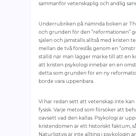
sammanför vetenskaplig och andlig sann
Underrubriken på nämnda boken är The
och grunden för den ”reformationen” gö
själen och jämställs alltså med kristen
mellan de två föreslås genom en ”omstruk
ställd när man lägger märke till att en k
att kristen psykologi innebär en en omst
detta som grunden för en ny reformatio
borde vara uppenbara.
Vi har redan sett att vetenskap inte kan
fysisk. Varje metod som försöker att beha
oavsett vad den kallas. Psykologi är up
kristendomen är ett historiskt faktum, så
Naturligtvis är inte allting i psykologin a