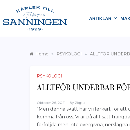
ARTIKLAR
MAK
»
»
Home
PSYKOLOGI
ALLTFÖR UNDERB
PSYKOLOGI
ALLTFÖR UNDERBAR FÖR
Oktober 26, 2021
By
Zlqpu
”Men denna skatt har vi i lerkärl, för att
komma från oss. Vi är på allt sätt trängd
förföljda men inte övergivna, nerslagna m