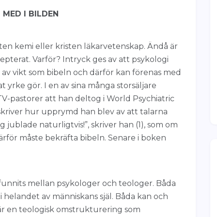
 MED I BILDEN
sten kemi eller kristen läkarvetenskap. Ändå är
epterat. Varför? Intryck ges av att psykologi
 av vikt som bibeln och därför kan förenas med
 yrke gör. I en av sina många storsäljare
V-pastorer att han deltog i World Psychiatric
skriver hur upprymd han blev av att talarna
jublade naturligtvis!”, skriver han (1), som om
rför måste bekräfta bibeln. Senare i boken
 funnits mellan psykologer och teologer. Båda
 helandet av människans själ. Båda kan och
 är en teologisk omstrukturering som