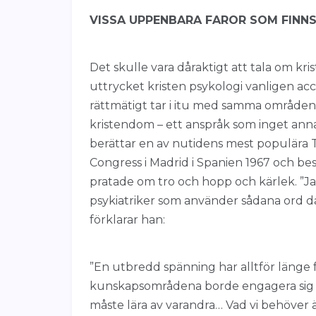
VISSA UPPENBARA FAROR SOM FINNS
Det skulle vara dåraktigt att tala om kri
uttrycket kristen psykologi vanligen acc
rättmätigt tar i itu med samma områden
kristendom – ett anspråk som inget annat
berättar en av nutidens mest populära T
Congress i Madrid i Spanien 1967 och be
pratade om tro och hopp och kärlek. ”Jag 
psykiatriker som använder sådana ord dä
förklarar han:
”En utbredd spänning har alltför länge
kunskapsområdena borde engagera sig i
måste lära av varandra… Vad vi behöver