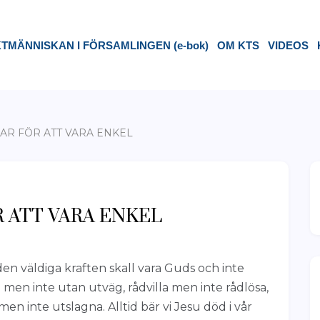
TMÄNNISKAN I FÖRSAMLINGEN (e-bok)
OM KTS
VIDEOS
AR FÖR ATT VARA ENKEL
 ATT VARA ENKEL
 den väldiga kraften skall vara Guds och inte
a men inte utan utväg, rådvilla men inte rådlösa,
en inte utslagna. Alltid bär vi Jesu död i vår