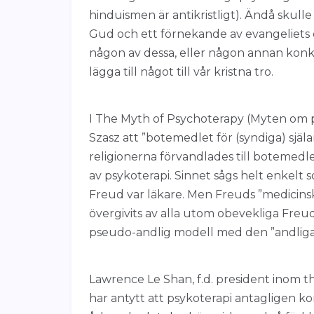
hinduismen är antikristligt). Ändå skulle
Gud och ett förnekande av evangeliets och
någon av dessa, eller någon annan konkur
lägga till något till vår kristna tro.
I The Myth of Psychoterapy (Myten om 
Szasz att ”botemedlet för (syndiga) själar
religionerna förvandlades till botemedl
av psykoterapi. Sinnet sågs helt enkelt 
Freud var läkare. Men Freuds ”medicins
övergivits av alla utom obevekliga Freudi
pseudo-andlig modell med den ”andliga
Lawrence Le Shan, f.d. president inom t
har antytt att psykoterapi antagligen k