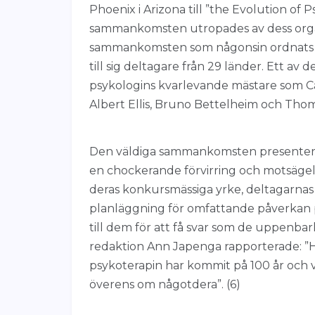
Phoenix i Arizona till ”the Evolution of
sammankomsten utropades av dess organ
sammankomsten som någonsin ordnats 
till sig deltagare från 29 länder. Ett a
psykologins kvarlevande mästare som Car
Albert Ellis, Bruno Bettelheim och Thoma
Den väldiga sammankomsten presenterad
en chockerande förvirring och motsägels
deras konkursmässiga yrke, deltagarnas
planläggning för omfattande påverkan 
till dem för att få svar som de uppenbar
redaktion Ann Japenga rapporterade: ”Hj
psykoterapin har kommit på 100 år och
överens om någotdera”. (6)