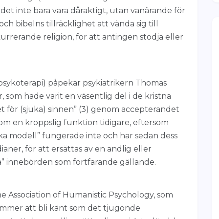
 det inte bara vara dåraktigt, utan vanärande för
 bibelns tillräcklighet att vända sig till
rerande religion, för att antingen stödja eller
psykoterapi) påpekar psykiatrikern Thomas
, som hade varit en väsentlig del i de kristna
et för (sjuka) sinnen” (3) genom accepterandet
som en kroppslig funktion tidigare, eftersom
ka modell” fungerade inte och har sedan dess
aner, för att ersättas av en andlig eller
” innebörden som fortfarande gällande.
he Association of Humanistic Psychology, som
ommer att bli känt som det tjugonde