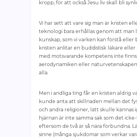
kropp, för att också Jesu liv skall bli synli
Vi har sett att vare sig man är kristen e
teknologi bara erhållas genom att man l
kunskap, som vi varken kan förstå eller bev
kristen anlitar en buddistisk läkare e
med motsvarande kompetens inte finns t
aerodynamiken eller naturvetenskapen 
alla.
Men i andliga ting får en kristen aldrig 
kunde anta att skillnaden mellan det fy
och andra religioner, lätt skulle kännas i
hjärnan är inte samma sak som det icke-
eftersom de två är så nära förbundna.
sinne (många sjukdomar som verkar vara 