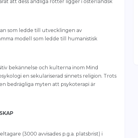
at att dess andliga rötter ligger i österländsk
n som ledde till utvecklingen av
samma modell som ledde till humanistisk
sitiv bekännelse och kulterna inom Mind
psykologi en sekulariserad sinnets religion. Trots
n bedrägliga myten att psykoterapi är
SKAP
tagare (3000 avvisades p.g.a. platsbrist) i