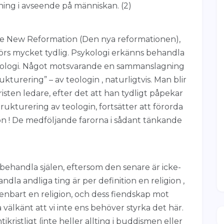
ing i avseende på människan. (2)
 New Reformation (Den nya reformationen),
rs mycket tydlig. Psykologi erkänns behandla
 teologi. Något motsvarande en sammanslagning
turering” – av teologin , naturligtvis. Man blir
risten ledare, efter det att han tydligt påpekar
rukturering av teologin, fortsätter att förorda
n ! De medföljande farorna i sådant tänkande
 behandla själen, eftersom den senare är icke-
ndla andliga ting är per definition en religion ,
penbart en religion, och dess fiendskap mot
 välkänt att vi inte ens behöver styrka det här.
ntikristligt (inte heller allting i buddismen eller