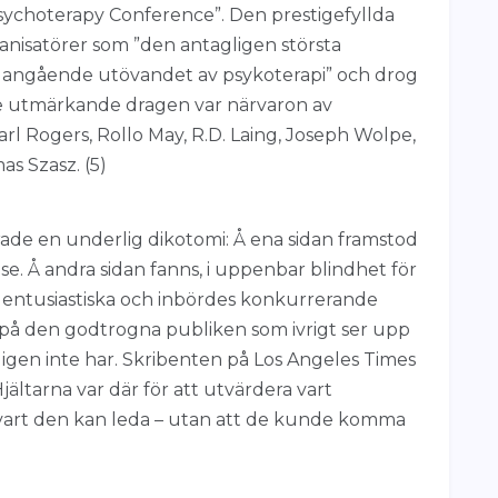
 Psychoterapy Conference”. Den prestigefyllda
isatörer som ”den antagligen största
angående utövandet av psykoterapi” och drog
v de utmärkande dragen var närvaron av
l Rogers, Rollo May, R.D. Laing, Joseph Wolpe,
s Szasz. (5)
e en underlig dikotomi: Å ena sidan framstod
e. Å andra sidan fanns, i uppenbar blindhet för
 entusiastiska och inbördes konkurrerande
på den godtrogna publiken som ivrigt ser upp
ligen inte har. Skribenten på Los Angeles Times
ältarna var där för att utvärdera vart
 vart den kan leda – utan att de kunde komma