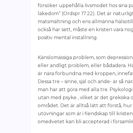
försöker uppehålla livsmodet hos sina pa
läkedom” (Ordspr 17:22). Det är naturligt
matsmältning och ens allmänna hälsotill
också har sett, måste en kristen vara n
positiv mental inställning.
Känslomässiga problem, som depression, 
eller andligt problem, eller bådadera. 
är nära förbundna med kroppen, innefat
Dessa tre – sinne, själ och ande- är så n
man har att göra med alla tre. Psykologi 
utan med psyke , vilket är det grekiska or
området. Det är alltså lätt att förstå, hu
utövningar som är i fiendskap till kriste
omedvetet kan bli accepterad i församli