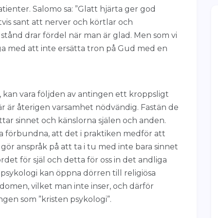
tienter. Salomo sa: ”Glatt hjärta ger god
vis sant att nerver och körtlar och
stånd drar fördel när man är glad. Men som vi
oga med att inte ersätta tron på Gud med en
kan vara följden av antingen ett kroppsligt
Här är återigen varsamhet nödvändig. Fastän de
tar sinnet och känslorna själen och anden.
ära förbundna, att det i praktiken medför att
gör anspråk på att ta i tu med inte bara sinnet
det för själ och detta för oss in det andliga
r psykologi kan öppna dörren till religiösa
ndomen, vilket man inte inser, och därför
ngen som ”kristen psykologi”.