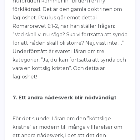
nuförtiden kommer in i bilden i en ny
förklädnad. Det är den gamla doktrinen om
laglöshet. Paulus går emot detta i
Romarbrevet 6:1-2, när han ställer frågan:
”Vad skall vi nu säga? Ska vi fortsätta att synda
för att nåden skall bli större? Nej, visst inte …”
Underförstått är svaret i läran om tre
kategorier: ”Ja, du kan fortsätta att synda och
vara en köttslig kristen”. Och detta är
laglöshet!
7. Ett andra nådesverk blir nödvändigt
För det sjunde: Läran om den ”köttslige
kristne” är modern till många villfarelser om
ett andra nådesverk, i det att det den