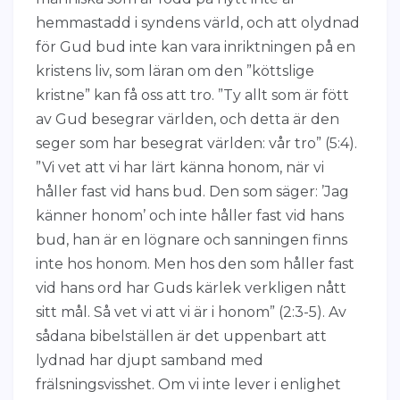
hemmastadd i syndens värld, och att olydnad
för Gud bud inte kan vara inriktningen på en
kristens liv, som läran om den ”köttslige
kristne” kan få oss att tro. ”Ty allt som är fött
av Gud besegrar världen, och detta är den
seger som har besegrat världen: vår tro” (5:4).
”Vi vet att vi har lärt känna honom, när vi
håller fast vid hans bud. Den som säger: ’Jag
känner honom’ och inte håller fast vid hans
bud, han är en lögnare och sanningen finns
inte hos honom. Men hos den som håller fast
vid hans ord har Guds kärlek verkligen nått
sitt mål. Så vet vi att vi är i honom” (2:3-5). Av
sådana bibelställen är det uppenbart att
lydnad har djupt samband med
frälsningsvisshet. Om vi inte lever i enlighet