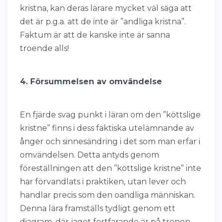
kristna, kan deras lärare mycket väl säga att
det är p.g.a. att de inte är ”andliga kristna”.
Faktum är att de kanske inte är sanna
troende alls!
4. Försummelsen av omvändelse
En fjärde svag punkt i läran om den ”köttslige
kristne” finns i dess faktiska utelämnande av
ånger och sinnesändring i det som man erfar i
omvändelsen. Detta antyds genom
föreställningen att den ”köttslige kristne” inte
har förvandlats i praktiken, utan lever och
handlar precis som den oandliga människan.
Denna lära framställs tydligt genom ett
diagram, där jaget fortfarande är på tronen,