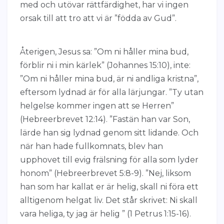
med och utövar rättfärdighet, har vi ingen
orsak till att tro att vi är ”födda av Gud”.
Återigen, Jesus sa: ”Om ni håller mina bud,
förblir ni i min kärlek” (Johannes 15:10), inte:
”Om ni håller mina bud, är ni andliga kristna”,
eftersom lydnad är för alla lärjungar. ”Ty utan
helgelse kommer ingen att se Herren”
(Hebreerbrevet 12:14). ”Fastän han var Son,
lärde han sig lydnad genom sitt lidande. Och
när han hade fullkomnats, blev han
upphovet till evig frälsning för alla som lyder
honom” (Hebreerbrevet 5:8-9). ”Nej, liksom
han som har kallat er är helig, skall ni föra ett
alltigenom helgat liv. Det står skrivet: Ni skall
vara heliga, ty jag är helig ” (1 Petrus 1:15-16).