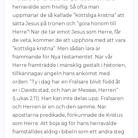
herravälde som frivillig. Så ofta man
uppmanar de så kallade ”köttsliga kristna” att
sätta Jesus på tronen och ”göra honom till
Herre”! När de tar emot Jesus som Herre, får
de veta, kommer de att upphöra med att vara
”köttsliga kristna”. Men sådan lära är
främmande för Nya testamentet. När vår
Herre framträdde i mänsklig gestalt i historien,
tillkännagav ängeln hans ankomst med
orden: ”Ty i dag har en Frälsare blivit född åt
er i Davids stad, och han är Messias, Herren”
(Lukas 2:11). Han kan inte delas upp. Frälsaren
och Herren är en och den samme. När
apostlarna predikade, förkunnade de Kristus
som Herre. Att böja sig för hans herravälde
framställdes aldrig i bibeln som ett andra steg