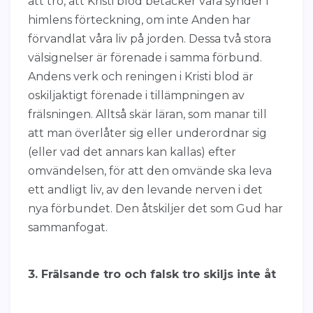
att tro, att Kristi blod betäcker våra synder i
himlens förteckning, om inte Anden har
förvandlat våra liv på jorden. Dessa två stora
välsignelser är förenade i samma förbund.
Andens verk och reningen i Kristi blod är
oskiljaktigt förenade i tillämpningen av
frälsningen. Alltså skär läran, som manar till
att man överlåter sig eller underordnar sig
(eller vad det annars kan kallas) efter
omvändelsen, för att den omvände ska leva
ett andligt liv, av den levande nerven i det
nya förbundet. Den åtskiljer det som Gud har
sammanfogat.
3. Frälsande tro och falsk tro skiljs inte åt