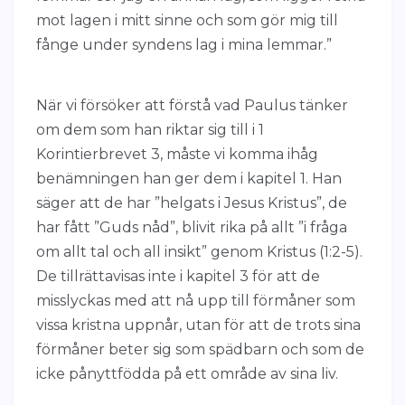
mot lagen i mitt sinne och som gör mig till
fånge under syndens lag i mina lemmar.”
När vi försöker att förstå vad Paulus tänker
om dem som han riktar sig till i 1
Korintierbrevet 3, måste vi komma ihåg
benämningen han ger dem i kapitel 1. Han
säger att de har ”helgats i Jesus Kristus”, de
har fått ”Guds nåd”, blivit rika på allt ”i fråga
om allt tal och all insikt” genom Kristus (1:2-5).
De tillrättavisas inte i kapitel 3 för att de
misslyckas med att nå upp till förmåner som
vissa kristna uppnår, utan för att de trots sina
förmåner beter sig som spädbarn och som de
icke pånyttfödda på ett område av sina liv.