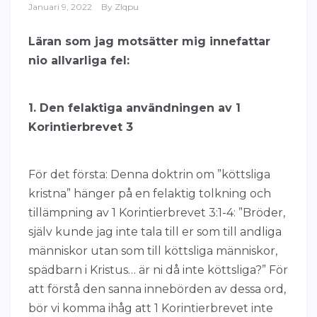
Januari 9, 2022
By
Zlqpu
Läran som jag motsätter mig innefattar
nio allvarliga fel:
1. Den felaktiga användningen av 1
Korintierbrevet 3
För det första: Denna doktrin om ”köttsliga
kristna” hänger på en felaktig tolkning och
tillämpning av 1 Korintierbrevet 3:1-4: ”Bröder,
själv kunde jag inte tala till er som till andliga
människor utan som till köttsliga människor,
spädbarn i Kristus… är ni då inte köttsliga?” För
att förstå den sanna innebörden av dessa ord,
bör vi komma ihåg att 1 Korintierbrevet inte