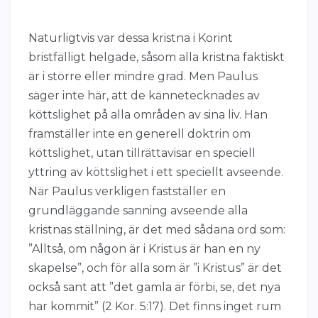
Naturligtvis var dessa kristna i Korint
bristfälligt helgade, såsom alla kristna faktiskt
är i större eller mindre grad. Men Paulus
säger inte här, att de kännetecknades av
köttslighet på alla områden av sina liv. Han
framställer inte en generell doktrin om
köttslighet, utan tillrättavisar en speciell
yttring av köttslighet i ett speciellt avseende.
När Paulus verkligen fastställer en
grundläggande sanning avseende alla
kristnas ställning, är det med sådana ord som:
”Alltså, om någon är i Kristus är han en ny
skapelse”, och för alla som är ”i Kristus” är det
också sant att ”det gamla är förbi, se, det nya
har kommit” (2 Kor. 5:17). Det finns inget rum