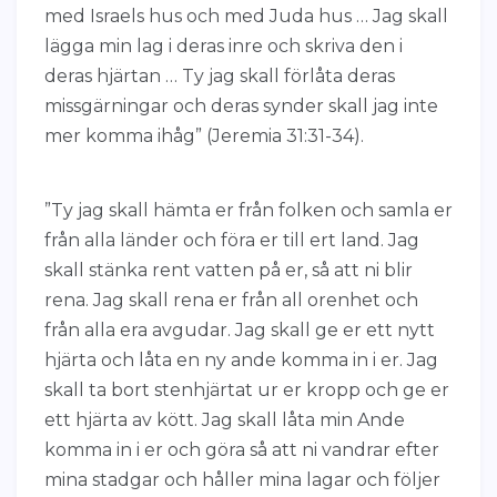
med Israels hus och med Juda hus … Jag skall
lägga min lag i deras inre och skriva den i
deras hjärtan … Ty jag skall förlåta deras
missgärningar och deras synder skall jag inte
mer komma ihåg” (Jeremia 31:31-34).
”Ty jag skall hämta er från folken och samla er
från alla länder och föra er till ert land. Jag
skall stänka rent vatten på er, så att ni blir
rena. Jag skall rena er från all orenhet och
från alla era avgudar. Jag skall ge er ett nytt
hjärta och låta en ny ande komma in i er. Jag
skall ta bort stenhjärtat ur er kropp och ge er
ett hjärta av kött. Jag skall låta min Ande
komma in i er och göra så att ni vandrar efter
mina stadgar och håller mina lagar och följer