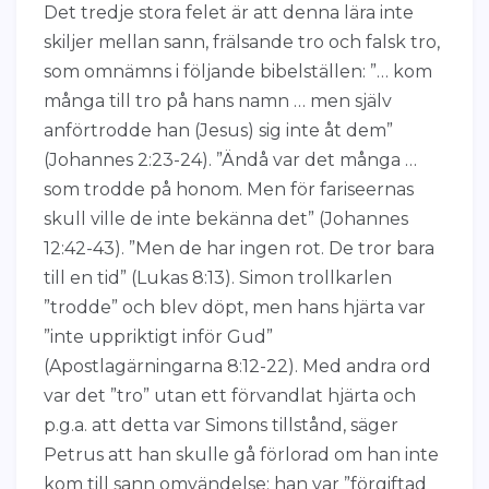
Det tredje stora felet är att denna lära inte
skiljer mellan sann, frälsande tro och falsk tro,
som omnämns i följande bibelställen: ”… kom
många till tro på hans namn … men själv
anförtrodde han (Jesus) sig inte åt dem”
(Johannes 2:23-24). ”Ändå var det många …
som trodde på honom. Men för fariseernas
skull ville de inte bekänna det” (Johannes
12:42-43). ”Men de har ingen rot. De tror bara
till en tid” (Lukas 8:13). Simon trollkarlen
”trodde” och blev döpt, men hans hjärta var
”inte uppriktigt inför Gud”
(Apostlagärningarna 8:12-22). Med andra ord
var det ”tro” utan ett förvandlat hjärta och
p.g.a. att detta var Simons tillstånd, säger
Petrus att han skulle gå förlorad om han inte
kom till sann omvändelse: han var ”förgiftad