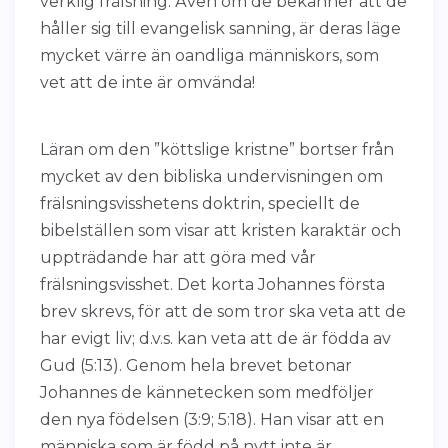
verklig frälsning. Även om de bekänner att de
håller sig till evangelisk sanning, är deras läge
mycket värre än oandliga människors, som
vet att de inte är omvända!
Läran om den ”köttslige kristne” bortser från
mycket av den bibliska undervisningen om
frälsningsvisshetens doktrin, speciellt de
bibelställen som visar att kristen karaktär och
uppträdande har att göra med vår
frälsningsvisshet. Det korta Johannes första
brev skrevs, för att de som tror ska veta att de
har evigt liv; d.v.s. kan veta att de är födda av
Gud (5:13). Genom hela brevet betonar
Johannes de kännetecken som medföljer
den nya födelsen (3:9; 5:18). Han visar att en
människa som är född på nytt inte är