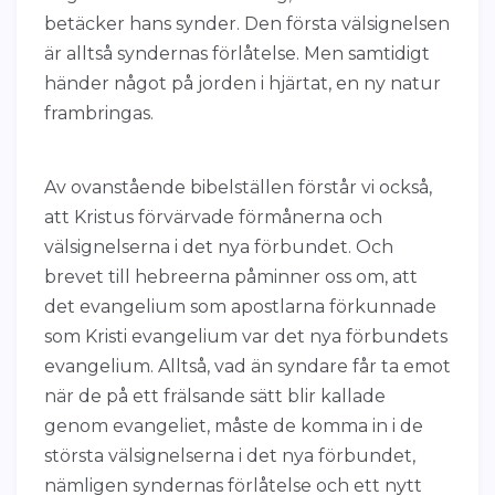
betäcker hans synder. Den första välsignelsen
är alltså syndernas förlåtelse. Men samtidigt
händer något på jorden i hjärtat, en ny natur
frambringas.
Av ovanstående bibelställen förstår vi också,
att Kristus förvärvade förmånerna och
välsignelserna i det nya förbundet. Och
brevet till hebreerna påminner oss om, att
det evangelium som apostlarna förkunnade
som Kristi evangelium var det nya förbundets
evangelium. Alltså, vad än syndare får ta emot
när de på ett frälsande sätt blir kallade
genom evangeliet, måste de komma in i de
största välsignelserna i det nya förbundet,
nämligen syndernas förlåtelse och ett nytt