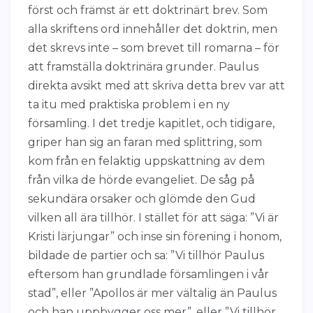
först och främst är ett doktrinärt brev. Som
alla skriftens ord innehåller det doktrin, men
det skrevs inte – som brevet till romarna – för
att framställa doktrinära grunder. Paulus
direkta avsikt med att skriva detta brev var att
ta itu med praktiska problem i en ny
församling. I det tredje kapitlet, och tidigare,
griper han sig an faran med splittring, som
kom från en felaktig uppskattning av dem
från vilka de hörde evangeliet. De såg på
sekundära orsaker och glömde den Gud
vilken all ära tillhör. I stället för att säga: ”Vi är
Kristi lärjungar” och inse sin förening i honom,
bildade de partier och sa: ”Vi tillhör Paulus
eftersom han grundlade församlingen i vår
stad”, eller ”Apollos är mer vältalig än Paulus
och han uppbygger oss mer”, eller ”Vi tillhör