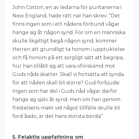
John Cotton, en av ledarna för puritanerna i
New England, hade rätt när han skrev: ”Det
finns ingen som i ett nådens förbund vågar
hänge sig åt någon synd. För om en människa
skulle likgiltigt begå någon synd, kommer
Herren att grundligt ta honom i upptuktelse
och få honom på ett sorgligt sätt att begripa,
hur han tillåtit sig att vara oförskämd mot
Guds nåds skatter. Skall vi fortsätta att synda
för att nåden skall bli större? Gud förbjude:
Ingen som har del i Guds nåd vågar därför
hänge sig själv åt synd; men om han genom
frestelsens makt vid något tillfälle skulle bli
förd åsido, är det hans största börda”.
5. Felaktig uppfattning om