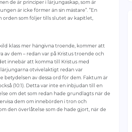
), men de är principer i lärjungaskap, som är
ärjungen är icke förmer än sin mästare”. ”En
orden som följer tills slutet av kapitlet,
kild klass mer hängivna troende, kommer att
va av dem – redan var på Kristus troende och
et innebär att komma till Kristus med
v lärjungarna otvivelaktigt redan var
e betydelsen av dessa ord för dem. Faktum är
kså (10:1). Detta var inte en inbjudan till en
nelse om det som redan hade grundlagts när de
dervisa dem om innebörden i tron och
om den överlåtelse som de hade gjort, när de