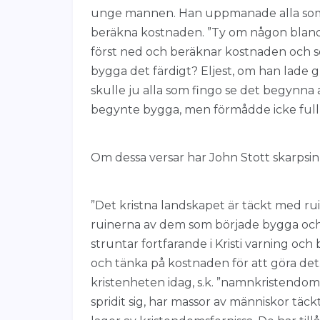
unge mannen. Han uppmanade alla som f
beräkna kostnaden. ”Ty om någon bland ed
först ned och beräknar kostnaden och se
bygga det färdigt? Eljest, om han lade
skulle ju alla som fingo se det begyn
begynte bygga, men förmådde icke fullbo
Om dessa versar har John Stott skarpsinni
”Det kristna landskapet är täckt med ru
ruinerna av dem som började bygga och 
struntar fortfarande i Kristi varning och
och tänka på kostnaden för att göra det
kristenheten idag, s.k. ”namnkristendom”.
spridit sig, har massor av människor täck