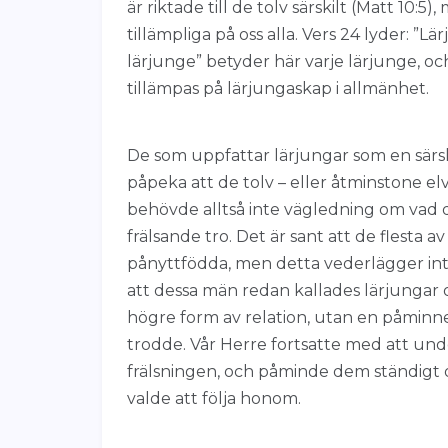
är riktade till de tolv särskilt (Matt 10:5
tillämpliga på oss alla. Vers 24 lyder: ”L
lärjunge” betyder här varje lärjunge, och 
tillämpas på lärjungaskap i allmänhet.
De som uppfattar lärjungar som en särs
påpeka att de tolv – eller åtminstone el
behövde alltså inte vägledning om vad d
frälsande tro. Det är sant att de flesta a
pånyttfödda, men detta vederlägger int
att dessa män redan kallades lärjungar oc
högre form av relation, utan en påmin
trodde. Vår Herre fortsatte med att un
frälsningen, och påminde dem ständigt 
valde att följa honom.