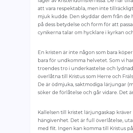
lager av kristendomsfernissa. De har tillåtit
att vara respektabla, men inte tillräckligt f
mjuk kudde. Den skyddar dem från de hå
på dess betydelse och form för att pass
cynikerna talar om hycklare i kyrkan och 
En kristen är inte någon som bara köper 
bara för undkomma helvetet. Som vi har
troendes tro i underkastelse och lydnad. K
överlåtna till Kristus som Herre och Fräl
De är ödmjuka, saktmodiga lärjungar (mat
söker de förlåtelse och går vidare. Det ä
Kallelsen till kristet lärjungaskap kräver
hängivenhet. Det är full överlåtelse, 
med flit. Ingen kan komma till Kristus p