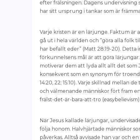
efter frälsningen. Dagens undervisning 
har sitt ursprung i tankar som är främma
Varje kristen är en lärjunge. Faktum är 
gå ut i hela världen och ”göra alla folk t
har befallt eder” (Matt 28:19-20). Detta
förkunnelsens mål är att göra lärjungar.
motiverar dem att lyda allt allt det som
konsekvent som en synonym för troende g
14:20, 22; 15:10). Varje skillnad mellan d
och välmenande människor fört fram en t
frälst-det-är-bara-att-tro (easybelievism
När Jesus kallade lärjungar, undervisa
följa honom. Halvhjärtade människor som in
påverkas. Alltså avvisade han var och en 