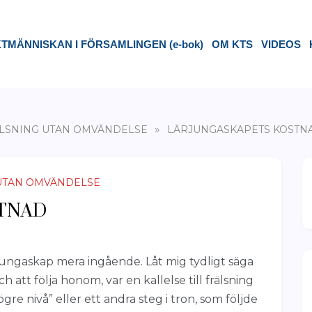
TMÄNNISKAN I FÖRSAMLINGEN (e-bok)
OM KTS
VIDEOS
»
ÄLSNING UTAN OMVÄNDELSE
LÄRJUNGASKAPETS KOSTN
 UTAN OMVÄNDELSE
TNAD
ärjungaskap mera ingående. Låt mig tydligt säga
 och att följa honom, var en kallelse till frälsning
gre nivå” eller ett andra steg i tron, som följde