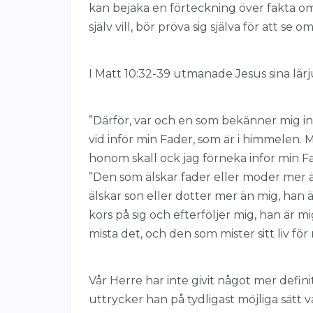
kan bejaka en förteckning över fakta om
själv vill, bör pröva sig själva för att se o
I Matt 10:32-39 utmanade Jesus sina lärj
”Därför, var och en som bekänner mig i
vid inför min Fader, som är i himmelen.
honom skall ock jag förneka inför min F
”Den som älskar fader eller moder mer ä
älskar son eller dotter mer än mig, han ä
kors på sig och efterföljer mig, han är mig
mista det, och den som mister sitt liv för 
Vår Herre har inte givit något mer defin
uttrycker han på tydligast möjliga sätt