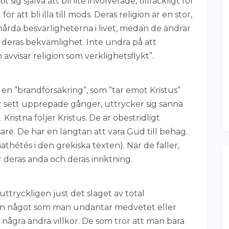
 sig själva att bli lite involverade, tillräckligt för
ör att bli illa till mods. Deras religion är en stor,
rda besvärligheterna i livet, medan de ändrar
a deras bekvämlighet. Inte undra på att
avvisar religion som verklighetsflykt”.
en ”brandförsäkring”, som ”tar emot Kristus”
 sett upprepade gånger, uttrycker sig sanna
ristna följer Kristus. De är obestridligt
sare. De har en längtan att vara Gud till behag.
hétés i den grekiska texten). När de faller,
r deras anda och deras inriktning.
 uttryckligen just det slaget av total
utan något som man undantar medvetet eller
å några andra villkor. De som tror att man bara