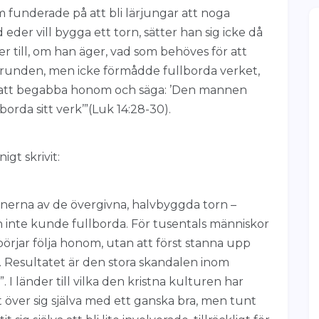
underade på att bli lärjungar att noga
er vill bygga ett torn, sätter han sig icke då
r till, om han äger, vad som behöves för att
 grunden, men icke förmådde fullborda verket,
na att begabba honom och säga: ’Den mannen
rda sitt verk’”(Luk 14:28-30).
gt skrivit:
inerna av de övergivna, halvbyggda torn –
inte kunde fullborda. För tusentals människor
 börjar följa honom, utan att först stanna upp
. Resultatet är den stora skandalen inom
 I länder till vilka den kristna kulturen har
t över sig själva med ett ganska bra, men tunt