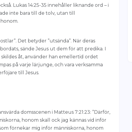
ckså. Lukas 14:25-35 innehåller liknande ord – i
 inte bara till de tolv, utan till
a honom.
postlar”. Det betyder ”utsända”. När deras
rdats, sände Jesus ut dem för att predika. I
kildes åt, använder han emellertid ordet
lämpas på varje lärjunge, och vara verksamma
föjare till Jesus.
svärda domsscenen i Matteus 7:21:23: ”Därför,
skorna, honom skall ock jag kännas vid inför
 som förnekar mig inför människorna, honom