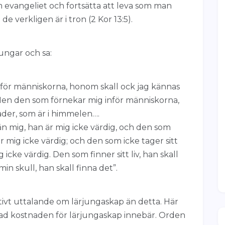
 evangeliet och fortsätta att leva som man
m de verkligen är i tron (2 Kor 13:5).
ungar och sa:
nför människorna, honom skall ock jag kännas
 Men den som förnekar mig inför människorna,
ader, som är i himmelen….
n mig, han är mig icke värdig, och den som
r mig icke värdig; och den som icke tager sitt
 icke värdig. Den som finner sitt liv, han skall
min skull, han skall finna det”.
itivt uttalande om lärjungaskap än detta. Här
 vad kostnaden för lärjungaskap innebär. Orden