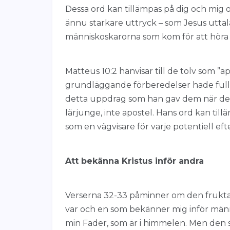
Dessa ord kan tillämpas på dig och mig o
ännu starkare uttryck – som Jesus uttalade
människoskarorna som kom för att hör
Matteus 10:2 hänvisar till de tolv som ”a
grundläggande förberedelser hade fullbo
detta uppdrag som han gav dem när de s
lärjunge, inte apostel. Hans ord kan til
som en vägvisare för varje potentiell efter
Att bekänna Kristus inför andra
Verserna 32-33 påminner om den fruktan
var och en som bekänner mig inför männi
min Fader, som är i himmelen. Men den