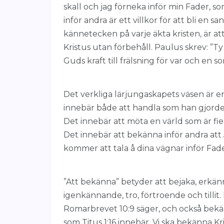
skall och jag förneka inför min Fader, s
inför andra är ett villkor för att bli en s
kännetecken på varje äkta kristen, är a
Kristus utan förbehåll. Paulus skrev: ”Ty
Guds kraft till frälsning för var och en so
Det verkliga lärjungaskapets väsen är en ö
innebär både att handla som han gjorde 
Det innebär att möta en värld som är fi
Det innebär att bekänna inför andra att J
kommer att tala å dina vägnar inför Fad
”Att bekänna” betyder att bejaka, erkän
igenkännande, tro, förtroende och till
Romarbrevet 10:9 säger, och också bekä
som Titus 1:16 innebär. Vi ska bekänna K