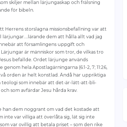
som skiljer mellan lärjungaskap och frälsning
nde för bibeln.
att Herrens storslagna missionsbefallning var att
ill lärjungar….lärande dem att hålla allt vad jag
 innebär att församlingens uppgift och
 Lärjungar är människor som tror, de vilkas tro
 Jesus befallde. Ordet lärjunge används
enom hela Apostlagärningarna (6:1-2, 7; 11:26,
e två orden är helt konstlad. Ändå har uppriktiga
eologi som innebär att det-är-lätt-att-bli-
) och som avfärdar Jesu hårda krav.
de han dem noggrant om vad det kostade att
te var villiga att överlåta sig, lät sig inte
som var ovillig att betala priset – som den rike