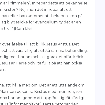
om är i himmelen”. Innebär detta att bekännelse
ann kristen? Nej, men det innebär att ett
tt han eller hon kommer att bekänna tron på
 jag blyges icke för evangelium; ty det är en
m tror” (Rom 1:16).
verlåtelse till att bli lik Jesus Kristus. Det
och att vara villig att utstå samma behandling.
entlig mot honom och att göra det oförskräckt.
esus är Herre och lita fullt på att han också
ern.
na, att hålla med om. Det är ett uttalande om
it. Man kan bekänna Kristus med munnen, som
nna honom genom att uppföra sig rättfärdigt,
ristus ”inför människor”. Detta betonar den