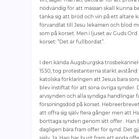
nödvändig för att mässan skall kunna be
tänka sig att bröd och vin på ett altare
förvandlat till Jesu lekamen och blod m
som på korset. Men i ljuset av Guds Ord 
korset: ”Det är fullbordat”.
I den kända Augsburgska trosbekännelse
1530, tog protestanterna starkt avstånd 
katolska förklaringen att Jesus bara so
blev instiftat för att sona övriga synde
arvsynden och alla syndiga handlingar f
försoningsdöd på korset. Hebreerbrevet 
att offra sig själv flera gånger men att 
borttaga synden genom sitt offer . Han
dagligen bära fram offer för synd. Det g
själv. Ja, Han har burit fram ett enda of