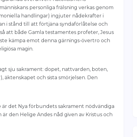
människans personliga frälsning verkas genom
oniella handlingar) ingjuter nådekrafter i
i stånd till att förtjäna syndaförlåtelse och
kså att både Gamla testamentes profeter, Jesus
åste kämpa emot denna gärnings-övertro och
ligiösa magin.
gt sju sakrament: dopet, nattvarden, boten,
), äktenskapet och sista smörjelsen. Den
de är det Nya förbundets sakrament nödvändiga
 är den Helige Andes nåd given av Kristus och