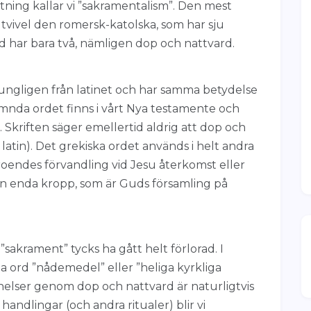
ning kallar vi ”sakramentalism”. Den mest
n tvivel den romersk-katolska, som har sju
 har bara två, nämligen dop och nattvard.
ngligen från latinet och har samma betydelse
ämnda ordet finns i vårt Nya testamente och
 Skriften säger emellertid aldrig att dop och
atin). Det grekiska ordet används i helt andra
endes förvandling vid Jesu återkomst eller
en enda kropp, som är Guds församling på
sakrament” tycks ha gått helt förlorad. I
a ord ”nådemedel” eller ”heliga kyrkliga
nelser genom dop och nattvard är naturligtvis
 handlingar (och andra ritualer) blir vi