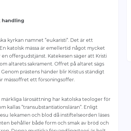
k handling
ka kyrkan namnet ”eukaristi”. Det är ett
 En katolsk mässa är emellertid något mycket
en offergudstjänst. Katekesen säger att Kristi
om altarets sakrament. Offret på altaret sägs
Genom prästens händer blir Kristus ständigt
är mässoffret ett försoningsoffer.
 märkliga lärosättning har katolska teologer för
 kallas ”transubstantiationsläran”. Enligt
 Jesu lekamen och blod då instiftelseorden läses
nten behåller både form och smak av bröd och
 tron. Denna mystiska förvandlingsteori är helt