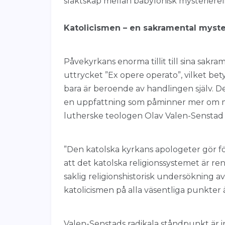
släktskap mellan babylonisk mysterierel
Katolicismen – en sakramental myster
Påvekyrkans enorma tillit till sina sakr
uttrycket ”Ex opere operato”, vilket bet
bara är beroende av handlingen själv. D
en uppfattning som påminner mer om ma
lutherske teologen Olav Valen-Senstad sk
”Den katolska kyrkans apologeter gör fö
att det katolska religionssystemet är re
saklig religionshistorisk undersökning a
katolicismen på alla väsentliga punkter ä
Valen-Senstads radikala ståndpunkt är 