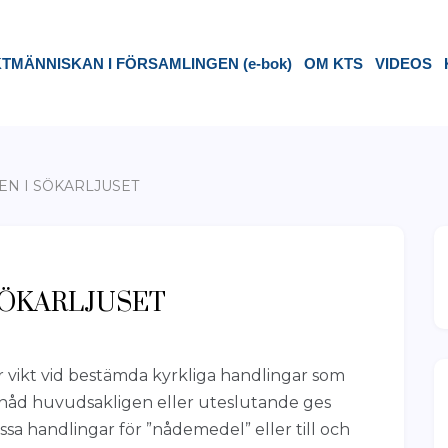
TMÄNNISKAN I FÖRSAMLINGEN (e-bok)
OM KTS
VIDEOS
N I SÖKARLJUSET
SÖKARLJUSET
r vikt vid bestämda kyrkliga handlingar som
 nåd huvudsakligen eller uteslutande ges
a handlingar för ”nådemedel” eller till och