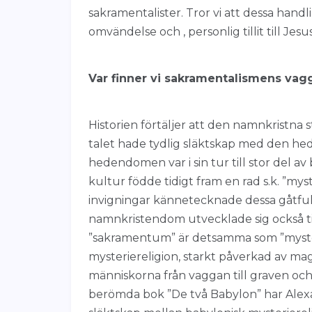
sakramentalister. Tror vi att dessa handli
omvändelse och , personlig tillit till Jesu
Var finner vi sakramentalismens vag
Historien förtäljer att den namnkristna 
talet hade tydlig släktskap med den he
hedendomen var i sin tur till stor del a
kultur födde tidigt fram en rad s.k. ”mys
invigningar kännetecknade dessa gåtful
namnkristendom utvecklade sig också ti
”sakramentum” är detsamma som ”myste
mysteriereligion, starkt påverkad av mag
människorna från vaggan till graven och 
berömda bok ”De två Babylon” har Alex