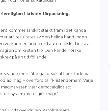
igion och romersk katolicism.
iereligion i kristen förpackning.
ament kommer särskilt starkt fram i det kända
yder att resultatet av den heliga handlingen
en verkar med andra ord automatiskt. Detta är
gi än om kristen tro. Den kände norske
rev på sin tid följande:
rtvivlade men fåfänga försök att bortförklara
nodlad magi – överförd till ”kristendomen”. Varje
v magins väsen visar oemotsägligt att
r ett system av religiös magi.”
ingalunda överdriven. Katolicismens