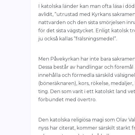
I katolska länder kan man ofta läsa i d
avlidit, ”utrustad med Kyrkans sakrament
nattvarden och den sista smörjelsen inna
för det sista vägstycket. Enligt katolsk
ju också kallas ”frälsningsmedel”.
Men Påvekyrkan har inte bara sakrament
Dessa består av handlingar och föremål 
innehålla och förmedla särskild välsigne
(böneräknaren), kors, rökelse, medaljer,
ting. Den som varit i ett katolskt land v
förbundet med övertro.
Den katolska religiösa magi som Olav Va
nyss har citerat, kommer särskilt starkt f