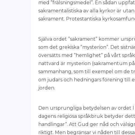
med ”frälsningsmedel”. En sådan uppfatt
sakramentalistiska av alla kyrkor är uta
sakrament. Protestantiska kyrkosamfund
Själva ordet ”sakrament” kommer urspru
som det grekiska ”mysterion”. Det sistn
översätts med ”hemlighet” på vårt språk.
nattvard är mysterion (sakramentum på l
sammanhang, som till exempel om de tro
om judars och hedningars förening till 
jorden.
Den ursprungliga betydelsen av ordet l ”
dagens religiösa språkbruk betyder dett
handlingar”. Att Gud ger nåd och välsig
riktigt. Men begränsar vi nåden till dessa