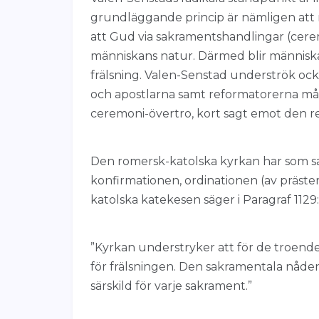
grundläggande princip är nämligen att 
att Gud via sakramentshandlingar (cerem
människans natur. Därmed blir människan 
frälsning. Valen-Senstad underströk oc
och apostlarna samt reformatorerna m
ceremoni-övertro, kort sagt emot den re
Den romersk-katolska kyrkan har som sa
konfirmationen, ordinationen (av präster
katolska katekesen säger i Paragraf 1129:
”Kyrkan understryker att för de troen
för frälsningen. Den sakramentala nåden
särskild för varje sakrament.”