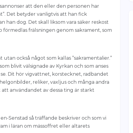
ödsannonser att den eller den personen har
”. Det betyder vanligtvis att han fick
n han dog. Det skall liksom vara säker reskost
 tro förmedlas frälsningen genom sakrament, som
 utan också något som kallas ”sakramentalier.”
som blivit välsignade av Kyrkan och som anses
lse. Dit hör vigvattnet, korstecknet, radbandet
 helgonbilder, reliker, vaxljus och många andra
et att användandet av dessa ting är starkt
len-Senstad så träffande beskriver och som vi
ram i läran om mässoffret eller altarets