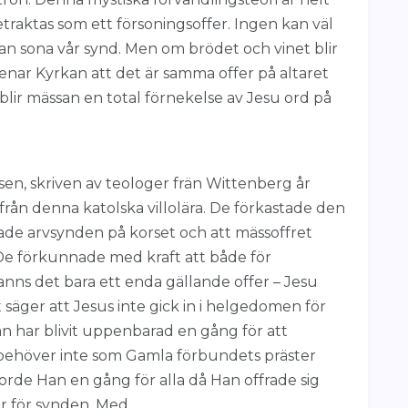
traktas som ett försoningsoffer. Ingen kan väl
 kan sona vår synd. Men om brödet och vinet blir
enar Kyrkan att det är samma offer på altaret
blir mässan en total förnekelse av Jesu ord på
n, skriven av teologer frän Wittenberg år
från denna katolska villolära. De förkastade den
nade arvsynden på korset och att mässoffret
r. De förkunnade med kraft att både för
anns det bara ett enda gällande offer – Jesu
säger att Jesus inte gick in i helgedomen för
Han har blivit uppenbarad en gång för att
 behöver inte som Gamla förbundets präster
jorde Han en gång för alla då Han offrade sig
fer för synden. Med