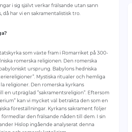
ngar i sig självt verkar frälsande utan sann
s, då har vi en sakramentalistisk tro.
ga?
statskyrka som växte fram i Romarriket på 300-
dniska romerska religionen. Den romerska
v babyloniskt ursprung. Babylons hedniska
teriereligioner”. Mystiska ritualer och hemliga
la religioner. Den romerska kyrkans
ll en utpräglad ”sakramentsreligion”. Eftersom
rium” kan vi mycket väl betrakta den som en
iska föreställningar. Kyrkans sakrament följer
förmedlar den frälsande nåden till dem. I sin
ander Hislop ingående analyserat denna