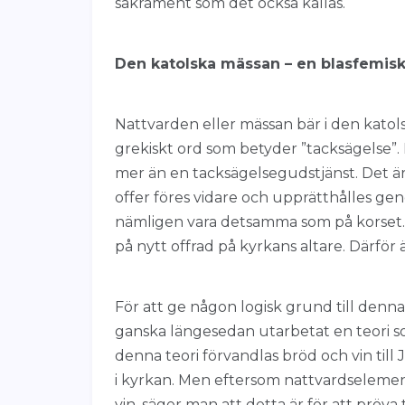
sakrament som det också kallas.
Den katolska mässan – en blasfemis
Nattvarden eller mässan bär i den katols
grekiskt ord som betyder ”tacksägelse”.
mer än en tacksägelsegudstjänst. Det är 
offer föres vidare och upprätthålles gen
nämligen vara detsamma som på korset. 
på nytt offrad på kyrkans altare. Därför 
För att ge någon logisk grund till denna
ganska längesedan utarbetat en teori som
denna teori förvandlas bröd och vin till
i kyrkan. Men eftersom nattvardseleme
vin, säger man att detta är för att pröva